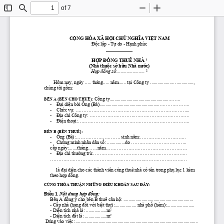
of 7
Toggle
Find
Zoom
Zoom
Sidebar
Out
In
CỘNG
 HÒA XÃ 
HỘI
CHỦ
NGHĨA
VIỆT
 NAM
Độc
lập
 - 
Tự
 do - 
Hạnh
 phúc
___________
HỢP
ĐỒNG
 THUÊ NHÀ 
1
(Nhà 
thuộc
sở
hữu
 Nhà 
nước)
Hợp
đồng
số:.......................
2
Hôm nay, ngày ..... tháng..... 
năm......
tại
 Công ty ..................................., 
chúng tôi 
gồm:
Công ty.........................................................
BÊN A (BÊN CHO THUÊ):
-
 Đại
diện
bởi
 Ông (Bà).....................................................................
-    
Chức
vụ:
 ........................................................................
-
 Địa
chỉ
 Công ty: ...............................................................
-
 Điện
thoại:......................................................................
BÊN B (BÊN THUÊ) :
-    Ông (Bà):............................ sinh 
năm:.............................
-
 Chứng
 minh nhân dân 
số:
 ...............do ...................................
cấp
ngày:.......tháng......năm...................................................
-
 Địa
chỉ
thường
 trú:...........................................................
......................................................................................
     là 
đại
diện
 cho các thành viên cùng thuê nhà có tên trong 
phụ
lục
 1 kèm 
theo 
hợp
đồng.
CÙNG 
THỎA
THUẬN
NHỮNG
ĐIỀU
KHOẢN
 SAU 
ĐÂY:
Điều
 1. 
Nội
 dung 
hợp
đồng:
Bên A 
đồng
 ý cho bên B thuê 
căn
hộ:
 ..........................................................
- 
Cấp
 nhà 
(hạng
đối
với
biệt
thự):..................
 nhà 
phố
(hẻm):.......................
 - 
Diện
 tích nhà là: .................m
2
 - 
Diện
 tích 
đất
 là: ..................m
2
Dùng vào 
việc:
 ......................................................................................................