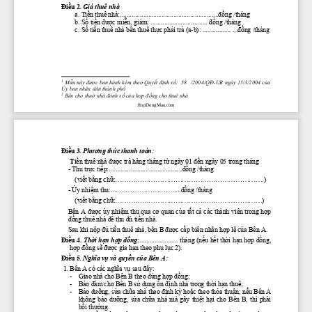
Điều
 2. 
Giá thuê nhà 
a. 
Tiền
 thuê 
nhà:...........................................................đồng
 /tháng
b. 
Số
tiền
được
miễn,
giảm:
 .................................. 
đồng
 /tháng
c. 
Số
tiền
 thuê nhà bên thuê 
thực
phải
trả
 (a-b): ................. 
...đồng
 /tháng
1
Mẫu
 này 
được
 ban hành kèm theo 
Quyết
định
số:
  58   
/2004/QĐ-UB
 ngày 15/3/2004 
của
Ủy
 ban nhân dân thành 
phố
2
 Bên cho 
thuờ
 nhà 
đỏnh
số
của
hợp
đồng
 cho thuê nhà
HopDongMau.com
Điều
 3. 
Phương
thức
 thanh toán:
T
iền
 thuê nhà 
được
trả
 hàng tháng 
từ
 ngày 01 
đến
 ngày 05 trong tháng
- Thu 
trực
tiếp:............................................đồng
 /tháng
(viết
bằng
chữ:...................................................................)
- 
Ủy
nhiệm
thu:..................................đồng
 /tháng
(viết
bằng
chữ:..................................................................)
Bên A 
được
ủy
nhiệm
 thu qua 
cơ
 quan 
của
tất
cả
 các thành viên trong 
hợp
đồng
 thuê nhà 
để
 thu 
đủ
tiền
 nhà.
Sau khi 
nộp
đủ
tiền
 thuê nhà, bên B 
được
cấp
 biên 
nhận
hợp
lệ
của
 Bên A.
Điều
 4. 
Thời
hạn
hợp
đồng:
....................... tháng 
(nếu
hết
thời
hạn
hợp
đồng,
hợp
đồng
sẽ
được
 gia 
hạn
 theo 
phụ
lục
 2).
Điều
 5. 
Nghĩa
vụ
 và 
quyền
của
 Bên A:
1. Bên A có các 
nghĩa
vụ
 sau 
đây:
-    Giao nhà cho Bên B theo 
đúng
hợp
đồng;
-
 Bảo
đảm
 cho Bên B 
sử
dụng
ổn
định
 nhà trong 
thời
hạn
 thuê;
-
 Bảo
dưỡng,
sửa
chữa
 nhà theo 
định
kỳ
hoặc
 theo 
thỏa
thuận;
nếu
 Bên A 
không 
bảo
dưỡng,
sửa
chữa
  nhà  mà  gây 
thiệt
hại
  cho  Bên  B,  thì 
phải
bồi
thường.