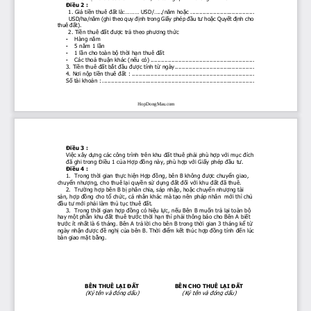
Điều
 2 :
      1. Giá 
tiền
 thuê 
đất
 là:......... 
USD/...../năm
hoặc
 .....................................
       USD/ha/n
ă
m (ghi theo quy 
đị
nh trong Gi
ấ
y phép 
đầ
u t
ư
 ho
ặ
c Quy
ế
t 
đị
nh cho 
thuê 
đấ
t).
      2. 
Tiền
 thuê 
đất
được
trả
 theo 
phương
thức
    Hàng 
năm
-
    5 
năm
 1 
lần
-
    1 
lần
 cho toàn 
bộ
thời
hạn
 thuê 
đất
-
    Các 
thoả
thuận
 khác 
(nếu
 có) ............................................................
-
3. 
Tiền
 thuê 
đất
bắt
đầu
được
 tính 
từ
 ngày..............................................
4. 
Nơi
nộp
tiền
 thuê 
đất
 : .......................................................................
Số
 tài 
khoản
 : ........................................................................................
HopDongMau.com
Điều
 3 :
Việc
 xây 
dựng
 các công trình trên khu 
đất
 thuê 
phải
 phù 
hợp
với
mục
đích
đã
 ghi trong 
Điều
 1 
của
Hợp
đồng
 này, phù 
hợp
với
Giấy
 phép 
đầu
tư.
Điều
 4 :
1.  Trong 
thời
 gian 
thực
hiện
Hợp
đồng,
 bên B không 
được
chuyển
 giao, 
chuyển
nhượng,
 cho thuê 
lại
quyền
sử
dụng
đất
đối
với
 khu 
đất
đã
 thuê.
2.
 Trường
hợp
 bên B 
bị
 phân chia, sáp 
nhập,
hoặc
chuyển
nhượng
 tài 
sản,
hợp
đồng
 cho 
tổ
chức,
 cá nhân khác mà 
tạo
 nên pháp nhân  
mới
 thì 
chủ
đầu
tư
mới
phải
 làm 
thủ
tục
 thuê 
đất.
3.  Trong 
thời
 gian 
hợp
đồng
 có 
hiệu
lực,
nếu
 Bên B 
muốn
trả
lại
 toàn 
bộ
hay 
một
phần
 khu 
đất
 thuê 
trước
thời
hạn
 thì 
phải
 thông báo cho Bên A 
biết
trước
 ít 
nhất
 là 6 tháng. Bên A 
trả
lời
 cho bên B trong 
thời
 gian 3 tháng 
kể
từ
ngày 
nhận
được
đề
nghị
của
 bên B. 
Thời
điểm
kết
 thúc 
hợp
đồng
 tính 
đến
 lúc 
bàn giao 
mặt
bằng.
BÊN THUÊ 
LẠI
ĐẤT
BÊN CHO THUÊ 
LẠI
ĐẤT
(Ký tên và 
đóng
dấu)
(Ký tên và 
đóng
dấu)