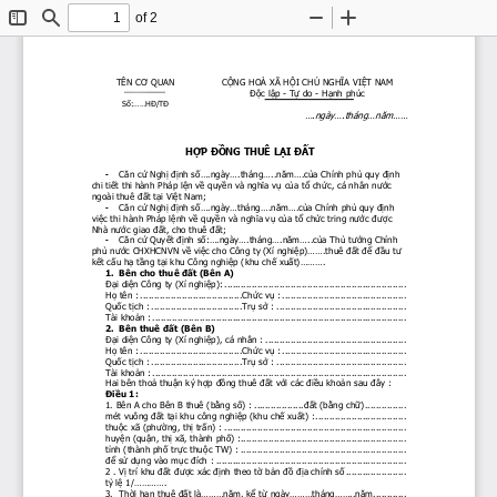
of 2
Toggle
Find
Zoom
Zoom
Sidebar
Out
In
TÊN 
CƠ
 QUAN
CỘNG
 HOÀ XÃ 
HỘI
CHỦ
NGHĨA
VIỆT
 NAM
Độc
lập
 - 
Tự
 do - 
Hạnh
 phúc
Số:......HĐ/TĐ
....ngày....tháng...năm......
HỢP
ĐỒNG
 THUÊ 
LẠI
ĐẤT
  Căn
cứ
Nghị
định
số....ngày....tháng.....năm....của
 Chính 
phủ
 quy 
định
-
chi 
tiết
 thi hành Pháp 
lện
về
quyền
 và 
nghĩa
vụ
của
tổ
chức,
 cá nhân 
nước
ngoài thuê 
đất
tại
Việt
 Nam;
  Căn
cứ
Nghị
định
số....ngày...tháng....năm....của
 Chính 
phủ
 quy 
định
-
việc
 thi hành Pháp 
lệnh
về
quyền
 và 
nghĩa
vụ
của
tổ
chức
 tring 
nước
được
Nhà 
nước
 giao 
đất,
 cho thuê 
đất;
  Căn
cứ
Quyết
định
số:....ngày....tháng....năm.....của
Thủ
tướng
 Chính 
-
phủ
nước
 CHXHCNVN 
về
việc
 cho Công ty (Xí 
nghiệp).......thuê
đất
để
đầu
tư
kết
cấu
hạ
tầng
tại
 khu Công 
nghiệp
 (khu 
chế
xuất)..........
1.  Bên cho thuê 
đất
 (Bên A)
Đại
diện
 Công ty (Xí 
nghiệp):
 ..................................................................
Họ
 tên : .....................................
Chức
vụ
 : .............................................
Quốc
tịch
 : .................................
Trụ
sở
 : ...............................................
Tài 
khoản
 : ............................................................................................
2.  Bên thuê 
đất
 (Bên B)
Đại
diện
 Công ty (Xí 
nghiệp),
 cá nhân : ...................................................
Họ
 tên : .....................................
Chức
vụ
 : .............................................
Quốc
tịch
 : .................................
Trụ
sở
 : ...............................................
Tài 
khoản
 : ............................................................................................
Hai bên 
thoả
thuận
 ký 
hợp
đồng
 thuê 
đất
với
 các 
điều
khoản
 sau 
đây
 :
Điều
 1:
1. Bên A cho Bên B thuê 
(bằng
số)
 : ..................
đất
(bằng
chữ)
...............
mét vuông 
đất
tại
 khu công 
nghiệp
 (khu 
chế
xuất)
 :.................................
thuộc
 xã 
(phường,
thị
trấn)
 : ..................................................................
huyện
(quận,
thị
 xã, thành 
phố)
 :............................................................
tỉnh
 (thành 
phố
trực
thuộc
 TW) : ............................................................
để
sử
dụng
 vào 
mục
đích
 : .....................................................................
2 . 
Vị
 trí khu 
đất
được
 xác 
định
 theo 
tờ
bản
đồ
địa
 chính 
số
 ......................
tỷ
lệ
 1/.............
3.
 Thời
hạn
 thuê 
đất
là.........năm,
kể
từ
ngày.........tháng........năm
............