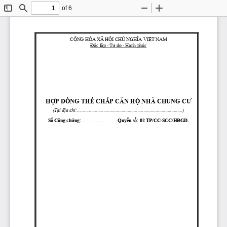
of 6
Toggle
Find
Zoom
Zoom
Sidebar
Out
In
CỘNG
 HÒA XÃ 
HỘI
CHỦ
NGHĨA
VIỆT
 NAM
Độc
lập
 - 
Tự
 do - 
Hạnh
 phúc
HỢP
ĐỒNG
THẾ
CHẤP
CĂN
HỘ
 NHÀ CHUNG 
CƯ
(Tại
địa
chỉ:.......................................................................................)
Số
 Công 
chứng:
................. 
Quyển
số:
 02 
TP/CC-SCC/HĐGD.