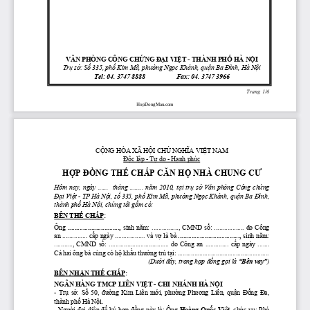
VĂN
 PHÒNG CÔNG 
CHỨNG
ĐẠI
VIỆT
- 
THÀNH 
PHỐ
 HÀ 
NỘI
Trụ
sở:
Số
 335, 
phố
 Kim Mã, 
phường
Ngọc
 Khánh, 
quận
 Ba 
Đình,
 Hà 
Nội
Tel: 04. 3747 8888                   Fax: 04. 3747 3966
Trang 1/6
HopDongMau.com
CỘNG
 HÒA XÃ 
HỘI
CHỦ
NGHĨA
VIỆT
 NAM
Độc
lập
 - 
Tự
 do - 
Hạnh
 phúc
HỢP
ĐỒNG
THẾ
CHẤP
CĂN
HỘ
 NHÀ CHUNG 
CƯ
Hôm  nay,  ngày  ......    tháng  ........ 
năm
  2010, 
tại
trụ
sở
Văn
  phòng  Công 
chứng
Đại
Việt
 - TP Hà 
Nội,
số
 335, 
phố
 Kim Mã, 
phường
Ngọc
 Khánh, 
quận
 Ba 
Đình,
thành 
phố
 Hà 
Nội,
 chúng tôi 
gồm
 có:
BÊN 
THẾ
CHẤP
:
Ông 
 ...............................,
  sinh 
năm:
  ................,  CMND 
số:
  ..................  do  Công 
an ............... 
cấp
 ngày .................. và 
vợ
 là bà 
.....................................,
 sinh 
năm:
...........,  CMND 
số:
  ....................................  do  Công  an  .............. 
cấp
  ngày  ....... 
Cả
 hai ông bà cùng có 
hộ
khẩu
thường
 trú 
tại:
 .......................................................
(Dưới
đây,
 trong 
hợp
đồng
gọi
 là
 “Bên vay”
)
BÊN 
NHẬN
THẾ
CHẤP
:
NGÂN HÀNG TMCP LIÊN 
VIỆT
 - CHI NHÁNH HÀ 
NỘI
- 
Trụ
sở:
Số
  50, 
đường
  Kim  Liên 
mới,
phường
Phương
  Liên, 
quận
Đống
Đa,
thành 
phố
 Hà 
Nội.
- 
Người
đại
diện
để
 ký 
hợp
đồng
 này là: Ông 
Hoàng 
Quốc
Việt
, 
chức
vụ:
 Phó 