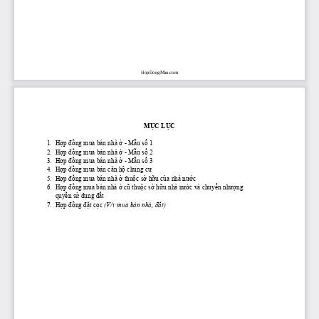
HopDongMau.com
MỤC
LỤC
1.
 Hợp
đồng
 mua bán nhà 
ở
 - 
Mẫu
số
 1
2.
 Hợp
đồng
 mua bán nhà 
ở
 - 
Mẫu
số
 2
3.
 Hợp
đồng
 mua bán nhà 
ở
 - 
Mẫu
số
 3
4.
 Hợp
đồng
 mua bán 
căn
hộ
 chung 
cư
5.
 Hợp
đồng
 mua bán nhà 
ở
thuộc
sở
hữu
của
 nhà 
nước
6.
 Hợp
đồ
ng mua bán nhà 
ở
 c
ũ
 thu
ộc
sở
hữu
 nhà n
ướ
c và chuy
ển
 n
hượ
ng 
quy
ền
sử
 d
ụ
ng 
đấ
t
7.
 Hợp
đồng
đặt
cọc
(V/v mua bán nhà, 
đất)