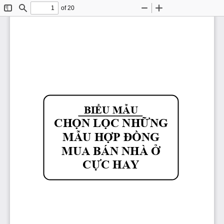
of 20
Toggle
Find
Zoom
Zoom
Sidebar
Out
In
BIỂU
MẪU
CHỌN
LỌC
NHỮNG
MẪU
HỢP
ĐỒNG
MUA BÁN NHÀ 
Ở
CỰC
 HAY