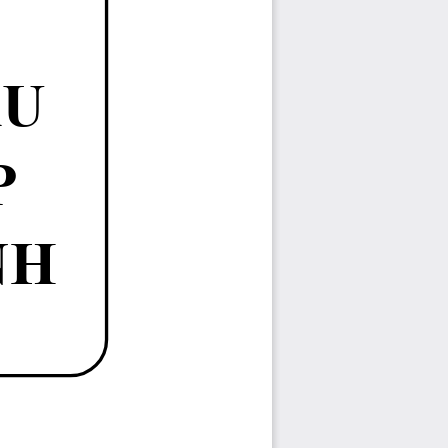
U
P 
H 