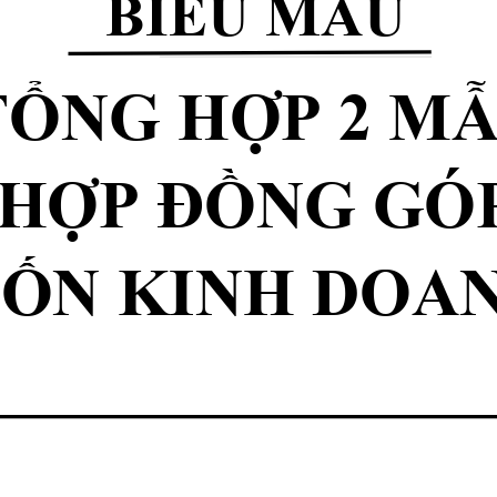
BIỂU
MẪU
TỔNG
HỢP
 2 
MẪ
HỢP
ĐỒNG
 GÓ
VỐN
 KINH DOAN