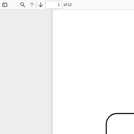
of 12
Toggle
Find
Previous
Next
Sidebar